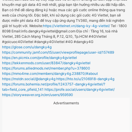
khuyến mại gói data 4G mới nhất, giúp bạn tận hưởng nhiều ưu đãi hấp dẫn.
Bạn có thể dễ dàng đăng ký hoặc mua các gói cước online thông qua trang
web của chúng tôi. Đặc biệt, khi sử dụng các gói cước 4G Viettel, bạn sẽ
được miễn phí data 4G để truy cập ứng dụng TV360, mang đến trải nghiệm
giải trí tuyệt vời. Website:
https://viettelnet.vn/dang-ky-4g-viettel/
Tel : 1800
8098 Email:info.dangky4gviettel@gmail.com Địa chỉ : Tầng 16, toà nhà
Viettel, 285 Cách Mạng Tháng 8, P.12, Q.10, Tp.HCM #4GViettel
#goicuoc4GViettel #dangky4GViettel #4G #dangky4G
https://glose.com/u/dangky4g
https://community.jamf.com/t5/user/viewprofilepage/user-id/157489
https://en.picmix.com/profile/dangky4gviettel
https://tekkenmods.com/user/83847/dangky4gviettel
https://forums.alliedmods.net/member.php?u=378600
https://mmo4me.com/members/dangky4g.238870/#about
https://mstdn.social/@dangky4g
https://hto.to/u/2106918-dangky4g
https://forums.bohemia.net/profile/1243757-dangky4gviettel/?
tab=field_core_pfield_141
https://profe.social/users/dangky4gviettel/
https://storyweaver.org.in/en/users/959590
Advertisements