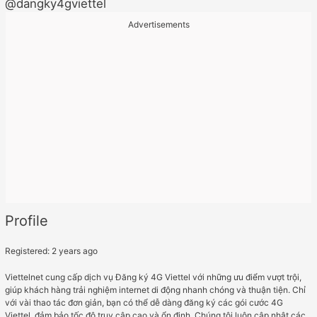
@dangky4gviettel
Advertisements
Profile
Registered: 2 years ago
Viettelnet cung cấp dịch vụ Đăng ký 4G Viettel với những ưu điểm vượt trội,
giúp khách hàng trải nghiệm internet di động nhanh chóng và thuận tiện. Chỉ
với vài thao tác đơn giản, bạn có thể dễ dàng đăng ký các gói cước 4G
Viettel, đảm bảo tốc độ truy cập cao và ổn định. Chúng tôi luôn cập nhật các